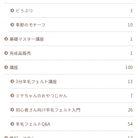
どうぶつ
3
季節のモチーフ
10
基礎マスター講座
1
完成品販売
1
講座
100
3分羊毛フェルト講座
13
ミケちゃんのおやつじかん
7
初心者さん向け羊毛フェルト入門
26
羊毛フェルトQ&A
54