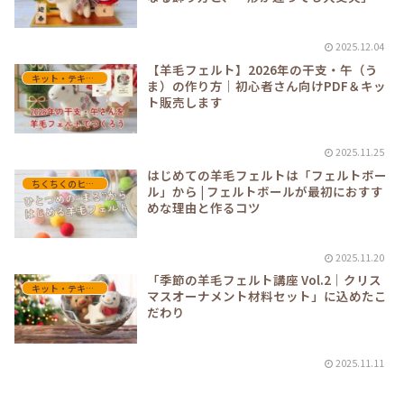
理由。
2025.12.04
【羊毛フェルト】2026年の干支・午（う
キット・テキスト教材
ま）の作り方｜初心者さん向けPDF＆キッ
ト販売します
2025.11.25
はじめての羊毛フェルトは「フェルトボー
ちくちくのヒント（テクニック系）
ル」から | フェルトボールが最初におすす
めな理由と作るコツ
2025.11.20
「季節の羊毛フェルト講座 Vol.2｜クリス
キット・テキスト教材
マスオーナメント材料セット」に込めたこ
だわり
2025.11.11