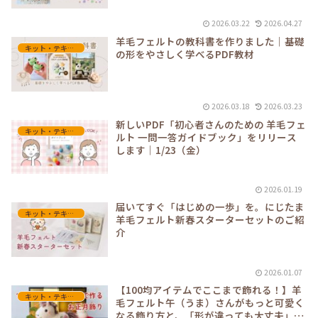
2026.03.22
2026.04.27
羊毛フェルトの教科書を作りました｜基礎
キット・テキスト教材
の形をやさしく学べるPDF教材
2026.03.18
2026.03.23
新しいPDF「初心者さんのための 羊毛フェ
キット・テキスト教材
ルト 一問一答ガイドブック」をリリース
します｜1/23（金）
2026.01.19
届いてすぐ「はじめの一歩」を。にじたま
キット・テキスト教材
羊毛フェルト新春スターターセットのご紹
介
2026.01.07
【100均アイテムでここまで飾れる！】羊
キット・テキスト教材
毛フェルト午（うま）さんがもっと可愛く
なる飾り方と、「形が違っても大丈夫」の