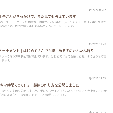
2026.05.12
｜午さんがきっかけで、また見てもらえています
の「ダーラナホースの作り方」動画が、2026年の干支「午」をきっかけに再び視聴さ
感の違いや、色や模様を楽しめる魅力についてご紹介します。
2025.12.28
オーナメント｜はじめてさんでも楽しめる冬のかんたん飾り
メントの作り方を動画で解説しています。はじめてさんでも楽しめる、冬のおうち時間
イドです。
2025.12.23
】スキマ時間でOK！ミニ鏡餅の作り方を公開しました
」の作り方動画を公開しました。手のひらサイズでかんたん・かわいく仕上がる初心者
羊毛の丸め方や形の整え方をやさしく解説しています。
2025.12.09