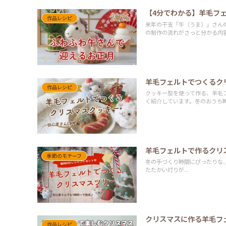
【4分でわかる】羊毛フェ
作品レシピ
来年の干支「午（うま）」さん
の制作の流れがさっと分かる内
羊毛フェルトでつくるク
作品レシピ
クッキー型を使って作る、羊毛
く紹介しています。冬のおうち
羊毛フェルトで作るクリス
季節のモチーフ
冬の手づくり時間にぴったりな
たたかい灯りが...
クリスマスに作る羊毛フ
作品レシピ