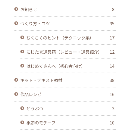
お知らせ
8
つくり方・コツ
35
ちくちくのヒント（テクニック系）
17
にじたま道具箱（レビュー・道具紹介）
12
はじめてさんへ（初心者向け）
14
キット・テキスト教材
38
作品レシピ
16
どうぶつ
3
季節のモチーフ
10