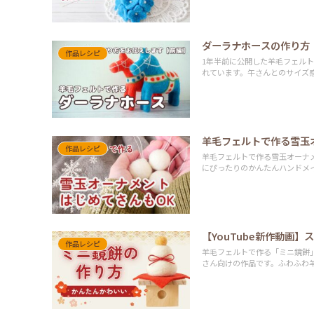
ダーラナホースの作り方
作品レシピ
1年半前に公開した羊毛フェルト
れています。午さんとのサイズ
羊毛フェルトで作る雪玉
作品レシピ
羊毛フェルトで作る雪玉オーナ
にぴったりのかんたんハンドメ
【YouTube新作動画
作品レシピ
羊毛フェルトで作る「ミニ鏡餅
さん向けの作品です。ふわふわ