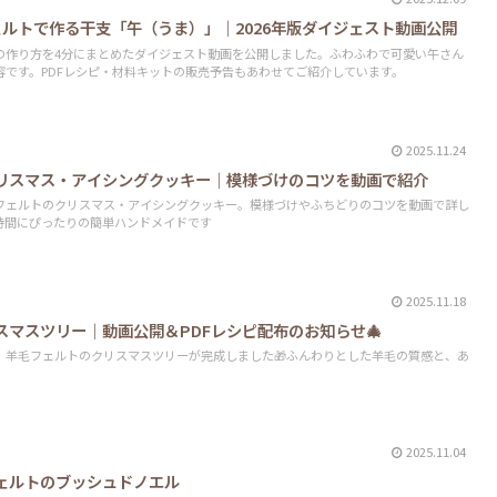
ルトで作る干支「午（うま）」｜2026年版ダイジェスト動画公開
の作り方を4分にまとめたダイジェスト動画を公開しました。ふわふわで可愛い午さん
容です。PDFレシピ・材料キットの販売予告もあわせてご紹介しています。
2025.11.24
リスマス・アイシングクッキー｜模様づけのコツを動画で紹介
フェルトのクリスマス・アイシングクッキー。模様づけやふちどりのコツを動画で詳し
時間にぴったりの簡単ハンドメイドです
2025.11.18
マスツリー｜動画公開＆PDFレシピ配布のお知らせ🎄
、羊毛フェルトのクリスマスツリーが完成しました🎁ふんわりとした羊毛の質感と、あ
2025.11.04
ェルトのブッシュドノエル