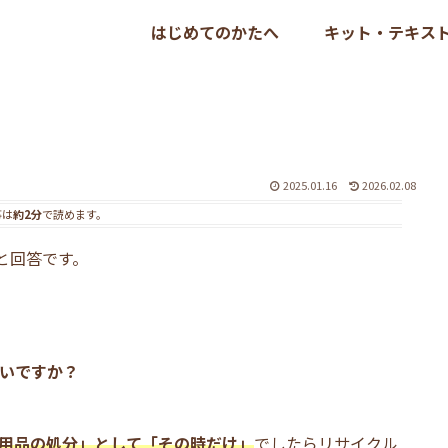
はじめてのかたへ
キット・テキス
2025.01.16
2026.02.08
事は
約2分
で読めます。
と回答です。
いですか？
用品の処分」として「その時だけ」
でしたらリサイクル