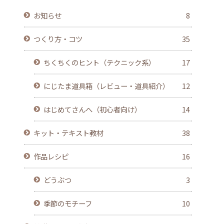
お知らせ
8
つくり方・コツ
35
ちくちくのヒント（テクニック系）
17
にじたま道具箱（レビュー・道具紹介）
12
はじめてさんへ（初心者向け）
14
キット・テキスト教材
38
作品レシピ
16
どうぶつ
3
季節のモチーフ
10