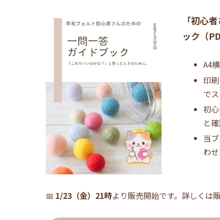
「初心者
ック（P
A4
印刷
でス
初心
と確
当ブ
わせ
📅
1/23（金）21時
より販売開始です。詳しくは