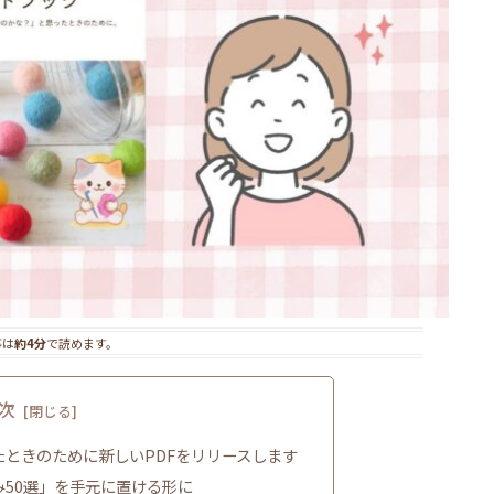
事は
約4分
で読めます。
次
ときのために新しいPDFをリリースします
50選」を手元に置ける形に