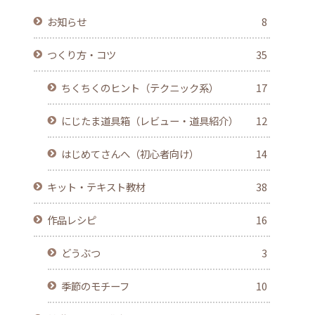
お知らせ
8
つくり方・コツ
35
ちくちくのヒント（テクニック系）
17
にじたま道具箱（レビュー・道具紹介）
12
はじめてさんへ（初心者向け）
14
キット・テキスト教材
38
作品レシピ
16
どうぶつ
3
季節のモチーフ
10