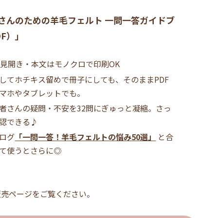
さんのための羊毛フェルト 一問一答ガイドブ
DF）」
横見開き・本文はモノクロで印刷OK
してホチキス留めで冊子にしても、そのままPDF
マホやタブレットでも。
者さんの疑問・不安を32問にぎゅっと凝縮。さっ
認できる♪
ログ
「一問一答！羊毛フェルトの悩み50選」
と合
て使うとさらに◎
販売ページをご覧ください。