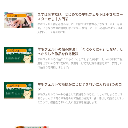
まずは刺すだけ。はじめての羊毛フェルトは小さなコー
初心者さん向け羊毛フェルト入門
スターから｜入門②
羊毛フェルト初心者さん向けに、刺すだけで作れる小さなコースターを紹
介。いきなり立体に挑戦しなくてOK。世界一ハードルの低い羊毛フェルト
入門シリーズ第2回です。
羊毛フェルトの悩み解決！「ぐにゃぐにゃ」しない、し
羊毛フェルトQ&A
っかりした作品を作る秘訣
羊毛フェルトの作品がぐにゃぐにゃしてしまう原因と、しっかり固めて強
度を出すためのコツを解説。密度を上げる刺し方や練習方法で、安定した
作品作りを目指しましょう。
羊毛フェルトで模様がにじむ？きれいに入れる3つのコ
羊毛フェルトQ&A
ツ
羊毛フェルトでハートや線などの模様を入れると、にじんでしまうことは
ありませんか？薄く羊毛をのせて輪郭から刺す、細く伸ばして使うなど3つ
のコツで、模様をきれいに入れる方法を解説します。