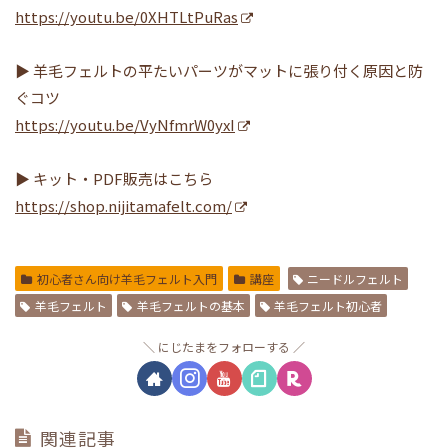
https://youtu.be/0XHTLtPuRas
▶ 羊毛フェルトの平たいパーツがマットに張り付く原因と防
ぐコツ
https://youtu.be/VyNfmrW0yxI
▶ キット・PDF販売はこちら
https://shop.nijitamafelt.com/
初心者さん向け羊毛フェルト入門
講座
ニードルフェルト
羊毛フェルト
羊毛フェルトの基本
羊毛フェルト初心者
にじたまをフォローする
関連記事