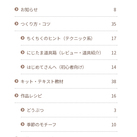
お知らせ
8
つくり方・コツ
35
ちくちくのヒント（テクニック系）
17
にじたま道具箱（レビュー・道具紹介）
12
はじめてさんへ（初心者向け）
14
キット・テキスト教材
38
作品レシピ
16
どうぶつ
3
季節のモチーフ
10