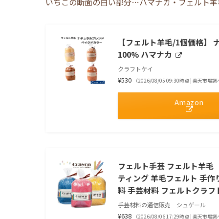
いちごの断面の白い部分…ハマナカ・フェルト羊
【フェルト羊毛/1個価格】 
100% ハマナカ
クラフトケイ
¥530
（2026/08/05 09:30時点 | 楽天市場
Amazon
フェルト手芸 フェルト羊毛（
ティング 羊毛フェルト 手作り
料 手芸材料 フェルトクラフ
手芸材料の通信販売 シュゲール
¥638
（2026/08/06 17:29時点 | 楽天市場