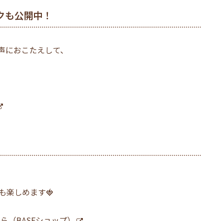
クも公開中！
声におこたえして、
も楽しめます🍓
（BASEショップ）