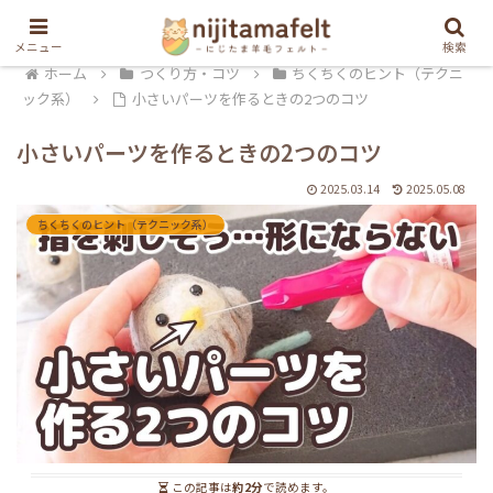
メニュー
検索
ホーム
つくり方・コツ
ちくちくのヒント（テクニ
ック系）
小さいパーツを作るときの2つのコツ
小さいパーツを作るときの2つのコツ
2025.03.14
2025.05.08
ちくちくのヒント（テクニック系）
この記事は
約2分
で読めます。