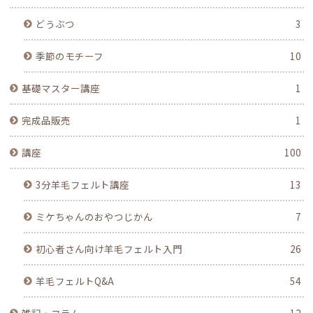
どうぶつ
3
季節のモチーフ
10
基礎マスター講座
1
完成品販売
1
講座
100
3分羊毛フェルト講座
13
ミケちゃんのおやつじかん
7
初心者さん向け羊毛フェルト入門
26
羊毛フェルトQ&A
54