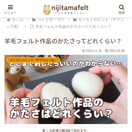
メニュー
検索
ホーム
つくり方・コツ
ちくちくのヒント（テクニ
ック系）
羊毛フェルト作品のかたさってどれくらい？
羊毛フェルト作品のかたさってどれくらい？
2024.11.19
2025.05.08
ちくちくのヒント（テクニック系）
この記事は
約2分
で読めます。