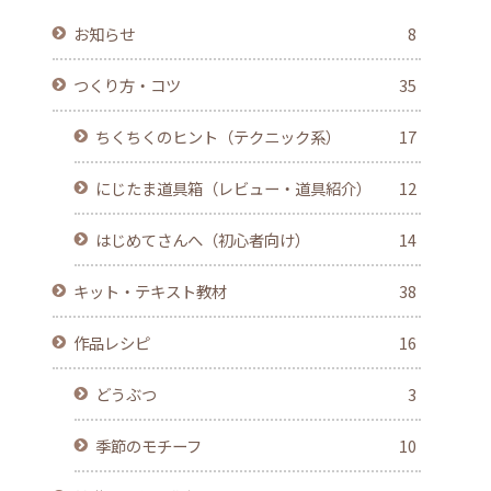
お知らせ
8
つくり方・コツ
35
ちくちくのヒント（テクニック系）
17
にじたま道具箱（レビュー・道具紹介）
12
はじめてさんへ（初心者向け）
14
キット・テキスト教材
38
作品レシピ
16
どうぶつ
3
季節のモチーフ
10