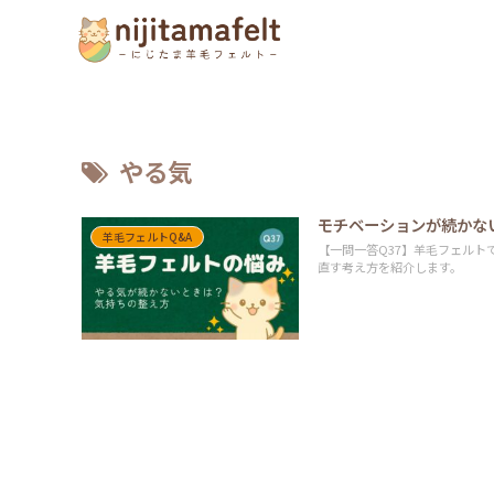
やる気
モチベーションが続かな
羊毛フェルトQ&A
【一問一答Q37】羊毛フェル
直す考え方を紹介します。