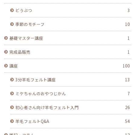
どうぶつ
3
季節のモチーフ
10
基礎マスター講座
1
完成品販売
1
講座
100
3分羊毛フェルト講座
13
ミケちゃんのおやつじかん
7
初心者さん向け羊毛フェルト入門
26
羊毛フェルトQ&A
54