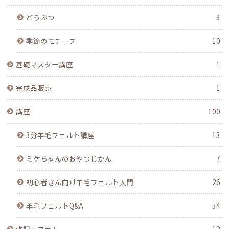
どうぶつ
3
季節のモチーフ
10
基礎マスター講座
1
完成品販売
1
講座
100
3分羊毛フェルト講座
13
ミケちゃんのおやつじかん
7
初心者さん向け羊毛フェルト入門
26
羊毛フェルトQ&A
54