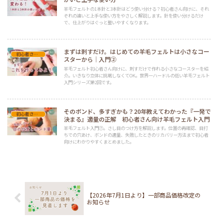
羊毛フェルトの1本針と3本針はどう使い分ける？初心者さん向けに、それ
ぞれの違いと上手な使い方をやさしく解説します。針を使い分けるだけ
で、仕上がりはぐっと整いやすくなります。
まずは刺すだけ。はじめての羊毛フェルトは小さなコー
初心者さん向け羊毛フェルト入門
スターから｜入門②
羊毛フェルト初心者さん向けに、刺すだけで作れる小さなコースターを紹
介。いきなり立体に挑戦しなくてOK。世界一ハードルの低い羊毛フェルト
入門シリーズ第2回です。
そのボンド、多すぎかも？20年教えてわかった『一発で
初心者さん向け羊毛フェルト入門
決まる』適量の正解 初心者さん向け羊毛フェルト入門
羊毛フェルト入門⑦。さし目のつけ方を解説します。位置の再確認、目打
ちでの穴あけ、ボンドの適量、失敗したときのリカバリー方法まで初心者
向けにわかりやすくまとめました。
【2026年7月1日より】一部商品価格改定の
お知らせ